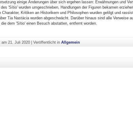
rsetzung einige Änderungen über sich ergehen lassen: Erwähnungen und Ver
z des 'Sítio' wurden umgeschrieben, Handlungen der Figuren bekamen erziehe
 Charakter, Kritiken an Historikern und Philosophen wurden getilgt und rassis
er Tia Nastácia wurden abgeschwächt. Darüber hinaus sind alle Verweise au
die dem 'Sítio' einen Besuch abstatten, entfernt worden.
ht am
21. Juli 2020
|
Veröffentlicht in
Allgemein