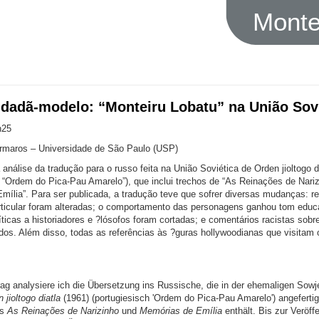
Monte
cidadã-modelo: “Monteiru Lobatu” na União Sov
h25
rmaros – Universidade de São Paulo (USP)
nálise da tradução para o russo feita na União Soviética de Orden jioltogo di
 “Ordem do Pica-Pau Amarelo”), que inclui trechos de “As Reinações de Nariz
mília”. Para ser publicada, a tradução teve que sofrer diversas mudanças: re
rticular foram alteradas; o comportamento das personagens ganhou tom educ
íticas a historiadores e ?lósofos foram cortadas; e comentários racistas sobr
os. Além disso, todas as referências às ?guras hollywoodianas que visitam o
rag analysiere ich die Übersetzung ins Russische, die in der ehemaligen Sowj
 jioltogo diatla
(1961) (portugiesisch 'Ordem do Pica-Pau Amarelo') angeferti
us
As Reinações de Narizinho
und
Memórias de Emília
enthält. Bis zur Veröff