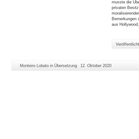
musste die Übe
privaten Besit
moralisierenden
Bemerkungen üb
aus Hollywood, 
Veröffentlic
Zusätzliche
Seiten-
Letzte
Monteiro Lobato in Übersetzung
12. Oktober 2020
Informationen
Name:
Aktualisierung:
zu
dieser
Seite