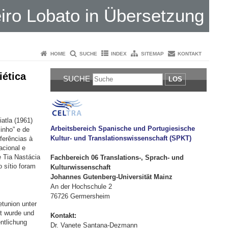
iro Lobato in Übersetzung
HOME
SUCHE
INDEX
SITEMAP
KONTAKT
iética
SUCHE
LOS
atla (1961)
Arbeitsbereich Spanische und Portugiesische
inho” e de
Kultur- und Translationswissenschaft (SPKT)
ferências à
acional e
e Tia Nastácia
Fachbereich 06 Translations-, Sprach- und
 sítio foram
Kulturwissenschaft
Johannes Gutenberg-Universität Mainz
An der Hochschule 2
76726 Germersheim
etunion unter
gt wurde und
Kontakt:
entlichung
Dr. Vanete Santana-Dezmann