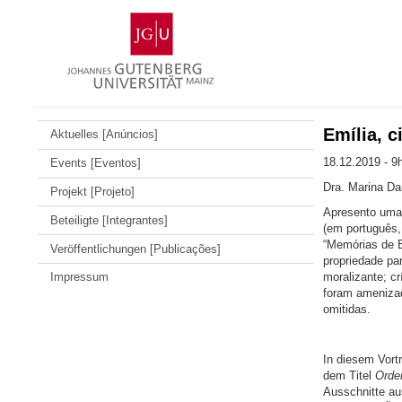
Zum
Johannes
Inhalt
Gutenberg-
springen
Universität
Mainz
Emília, 
Aktuelles [Anúncios]
18.12.2019 - 9
Events [Eventos]
Dra. Marina Da
Projekt [Projeto]
Apresento uma a
Beteiligte [Integrantes]
(em português,
“Memórias de E
Veröffentlichungen [Publicações]
propriedade pa
moralizante; cr
Impressum
foram amenizad
omitidas.
In diesem Vort
dem Titel
Orden
Ausschnitte a