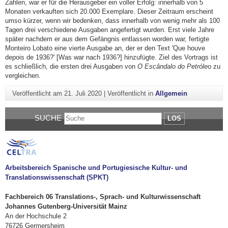
Zahlen, war er für die Herausgeber ein voller Erfolg: innerhalb von 5
Monaten verkauften sich 20.000 Exemplare. Dieser Zeitraum erscheint
umso kürzer, wenn wir bedenken, dass innerhalb von wenig mehr als 100
Tagen drei verschiedene Ausgaben angefertigt wurden. Erst viele Jahre
später nachdem er aus dem Gefängnis entlassen worden war, fertigte
Monteiro Lobato eine vierte Ausgabe an, der er den Text 'Que houve
depois de 1936?' [Was war nach 1936?] hinzufügte. Ziel des Vortrags ist
es schließlich, die ersten drei Ausgaben von
O Escândalo do Petróle
o zu
vergleichen.
Veröffentlicht am
21. Juli 2020
|
Veröffentlicht in
Allgemein
SUCHE
LOS
Arbeitsbereich Spanische und Portugiesische Kultur- und
Translationswissenschaft (SPKT)
Fachbereich 06 Translations-, Sprach- und Kulturwissenschaft
Johannes Gutenberg-Universität Mainz
An der Hochschule 2
76726 Germersheim