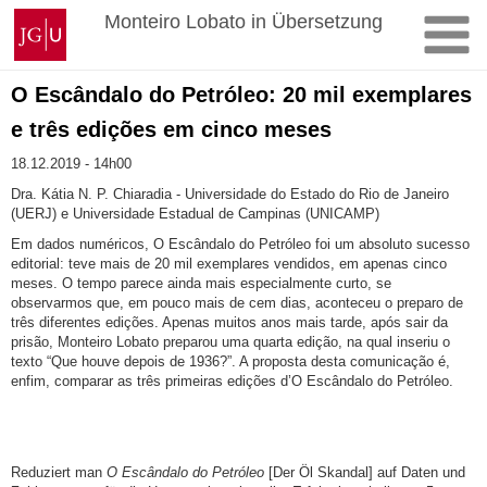
Zum
Johannes
Monteiro Lobato in Übersetzung
Inhalt
Gutenberg-
springen
Universität
Mainz
O Escândalo do Petróleo: 20 mil exemplares
e três edições em cinco meses
18.12.2019 - 14h00
Dra. Kátia N. P. Chiaradia - Universidade do Estado do Rio de Janeiro
(UERJ) e Universidade Estadual de Campinas (UNICAMP)
Em dados numéricos, O Escândalo do Petróleo foi um absoluto sucesso
editorial: teve mais de 20 mil exemplares vendidos, em apenas cinco
meses. O tempo parece ainda mais especialmente curto, se
observarmos que, em pouco mais de cem dias, aconteceu o preparo de
três diferentes edições. Apenas muitos anos mais tarde, após sair da
prisão, Monteiro Lobato preparou uma quarta edição, na qual inseriu o
texto “Que houve depois de 1936?”. A proposta desta comunicação é,
enfim, comparar as três primeiras edições d’O Escândalo do Petróleo.
Reduziert man
O Escândalo do Petróleo
[Der Öl Skandal] auf Daten und