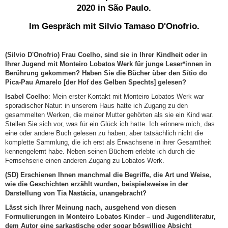
2020 in São Paulo.
Im Gespräch mit Silvio Tamaso D'Onofrio.
(Silvio D'Onofrio)
Frau Coelho, sind sie in Ihrer Kindheit oder in
Ihrer Jugend mit Monteiro Lobatos Werk für junge Leser*innen in
Berührung gekommen? Haben Sie die Bücher über den Sítio do
Pica-Pau Amarelo [der Hof des Gelben Spechts] gelesen?
Isabel Coelho
: Mein erster Kontakt mit Monteiro Lobatos Werk war
sporadischer Natur: in unserem Haus hatte ich Zugang zu den
gesammelten Werken, die meiner Mutter gehörten als sie ein Kind war.
Stellen Sie sich vor, was für ein Glück ich hatte. Ich erinnere mich, das
eine oder andere Buch gelesen zu haben, aber tatsächlich nicht die
komplette Sammlung, die ich erst als Erwachsene in ihrer Gesamtheit
kennengelernt habe. Neben seinen Büchern erlebte ich durch die
Fernsehserie einen anderen Zugang zu Lobatos Werk.
(SD) Erschienen Ihnen manchmal die Begriffe, die Art und Weise,
wie die Geschichten erzählt wurden, beispielsweise in der
Darstellung von Tia Nastácia, unangebracht?
Lässt sich Ihrer Meinung nach, ausgehend von diesen
Formulierungen in Monteiro Lobatos Kinder – und Jugendliteratur,
dem Autor eine sarkastische oder sogar böswillige Absicht