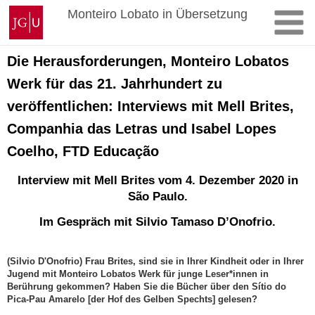
Zum
Johannes
Monteiro Lobato in Übersetzung
Inhalt
Gutenberg-
springen
Universität
Mainz
Die Herausforderungen, Monteiro Lobatos
Werk für das 21. Jahrhundert zu
veröffentlichen: Interviews mit Mell Brites,
Companhia das Letras und Isabel Lopes
Coelho, FTD Educação
Interview mit Mell Brites vom 4. Dezember 2020 in
São Paulo.
Im Gespräch mit Silvio Tamaso D’Onofrio.
(Silvio D'Onofrio)
Frau Brites, sind sie in Ihrer Kindheit oder in Ihrer
Jugend mit Monteiro Lobatos Werk für junge Leser*innen in
Berührung gekommen? Haben Sie die Bücher über den Sítio do
Pica-Pau Amarelo [der Hof des Gelben Spechts] gelesen?