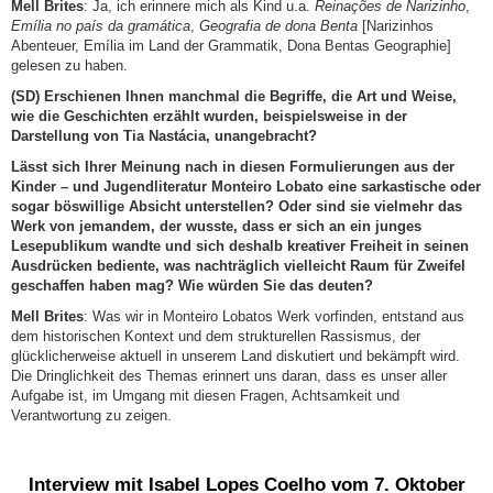
Mell Brites
: Ja, ich erinnere mich als Kind u.a.
Reinações de Narizinho
,
Emília no país da gramática
,
Geografia de dona Benta
[Narizinhos
Abenteuer, Emília im Land der Grammatik, Dona Bentas Geographie]
gelesen zu haben.
(SD) Erschienen Ihnen manchmal die Begriffe, die Art und Weise,
wie die Geschichten erzählt wurden, beispielsweise in der
Darstellung von Tia Nastácia, unangebracht?
Lässt sich Ihrer Meinung nach in diesen Formulierungen aus der
Kinder – und Jugendliteratur Monteiro Lobato eine sarkastische oder
sogar böswillige Absicht unterstellen? Oder sind sie vielmehr das
Werk von jemandem, der wusste, dass er sich an ein junges
Lesepublikum wandte und sich deshalb kreativer Freiheit in seinen
Ausdrücken bediente, was nachträglich vielleicht Raum für Zweifel
geschaffen haben mag? Wie würden Sie das deuten?
Mell Brites
: Was wir in Monteiro Lobatos Werk vorfinden, entstand aus
dem historischen Kontext und dem strukturellen Rassismus, der
glücklicherweise aktuell in unserem Land diskutiert und bekämpft wird.
Die Dringlichkeit des Themas erinnert uns daran, dass es unser aller
Aufgabe ist, im Umgang mit diesen Fragen, Achtsamkeit und
Verantwortung zu zeigen.
Interview mit Isabel Lopes Coelho vom 7. Oktober